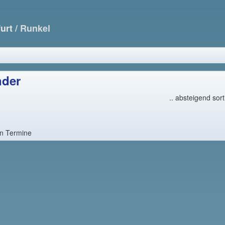
furt
/ Runkel
nder
.. absteigend sor
en Termine